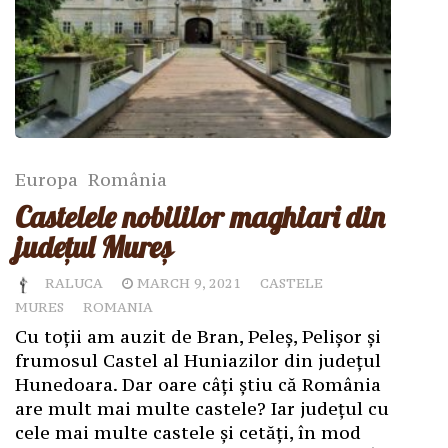
Europa
România
Castelele nobililor maghiari din
județul Mureș
RALUCA
MARCH 9, 2021
CASTELE
MURES
ROMANIA
Cu toții am auzit de Bran, Peleș, Pelișor și
frumosul Castel al Huniazilor din județul
Hunedoara. Dar oare câți știu că România
are mult mai multe castele? Iar județul cu
cele mai multe castele și cetăți, în mod