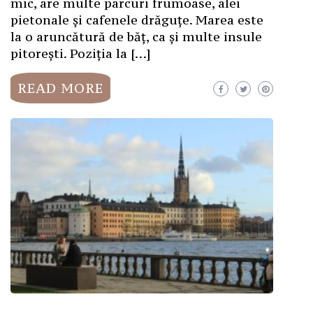
mic, are multe parcuri frumoase, alei
pietonale și cafenele drăguțe. Marea este
la o aruncătură de băț, ca și multe insule
pitorești. Poziția la […]
READ MORE