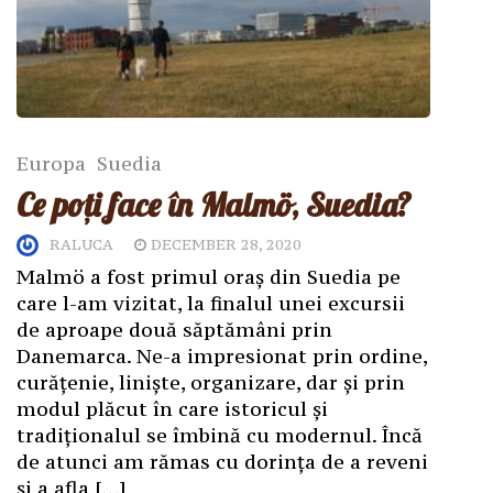
Europa
Suedia
Ce poți face în Malmö, Suedia?
RALUCA
DECEMBER 28, 2020
Malmö a fost primul oraș din Suedia pe
care l-am vizitat, la finalul unei excursii
de aproape două săptămâni prin
Danemarca. Ne-a impresionat prin ordine,
curățenie, liniște, organizare, dar și prin
modul plăcut în care istoricul și
tradiționalul se îmbină cu modernul. Încă
de atunci am rămas cu dorința de a reveni
și a afla […]