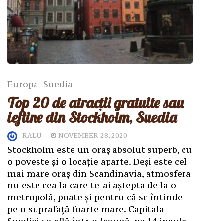
Europa
Suedia
Top 20 de atracții gratuite sau
ieftine din Stockholm, Suedia
RALU
NOVEMBER 28, 2020
Stockholm este un oraș absolut superb, cu
o poveste și o locație aparte. Deși este cel
mai mare oraș din Scandinavia, atmosfera
nu este cea la care te-ai aștepta de la o
metropolă, poate și pentru că se întinde
pe o suprafață foarte mare. Capitala
Suediei se află într-o lagună, pe 14 insule