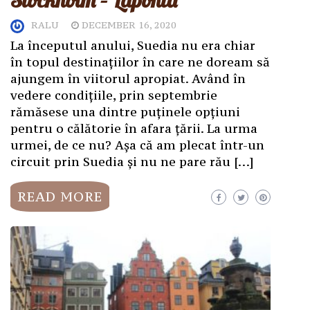
Stockholm – Laponia
RALU
DECEMBER 16, 2020
La începutul anului, Suedia nu era chiar
în topul destinațiilor în care ne doream să
ajungem în viitorul apropiat. Având în
vedere condițiile, prin septembrie
rămăsese una dintre puținele opțiuni
pentru o călătorie în afara țării. La urma
urmei, de ce nu? Așa că am plecat într-un
circuit prin Suedia și nu ne pare rău […]
READ MORE