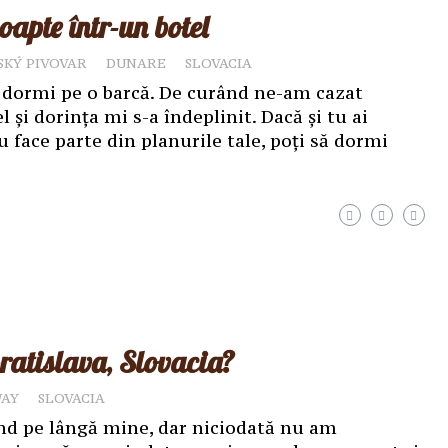
apte într-un botel
SKÝ PIVOVAR
DUNARE
SLOVACIA
 dormi pe o barcă. De curând ne-am cazat
și dorința mi s-a îndeplinit. Dacă și tu ai
u face parte din planurile tale, poți să dormi
ratislava, Slovacia?
WAY
SLOVACIA
d pe lângă mine, dar niciodată nu am