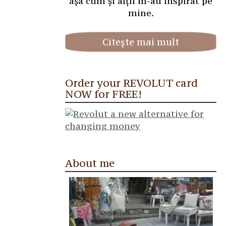
așa cum și alții m-au inspirat pe
mine.
Citește mai mult
Order your REVOLUT card
NOW for FREE!
About me