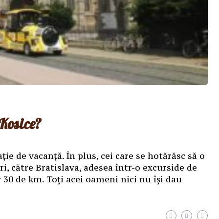
 Kosice?
ție de vacanță. În plus, cei care se hotărăsc să o
i, către Bratislava, adesea într-o excurside de
r 30 de km. Toți acei oameni nici nu își dau