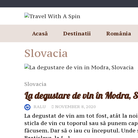
Skip
to
content
Acasă
Destinatii
România
Slovacia
Slovacia
La degustare de vin în Modra, 
RALU
NOVEMBER 8, 2020
La degustat de vin am tot fost, atât la no
sticla de vin cu toporul sau să punem capi
făcusem. Dar să o iau cu începutul. Unde 
Bratislava, la […]