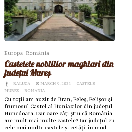
Europa
România
Castelele nobililor maghiari din
județul Mureș
RALUCA
MARCH 9, 2021
CASTELE
MURES
ROMANIA
Cu toții am auzit de Bran, Peleș, Pelișor și
frumosul Castel al Huniazilor din județul
Hunedoara. Dar oare câți știu că România
are mult mai multe castele? Iar județul cu
cele mai multe castele și cetăți, în mod