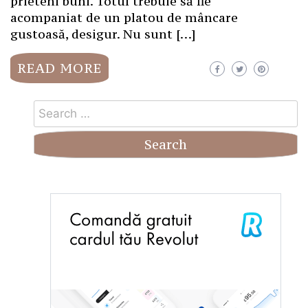
prieteni buni. Totul trebuie să fie
acompaniat de un platou de mâncare
gustoasă, desigur. Nu sunt […]
READ MORE
Search
for: