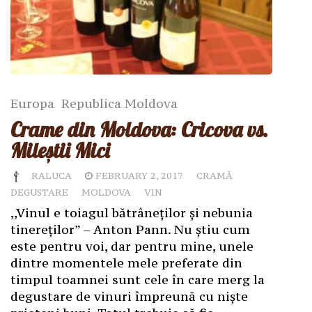
Europa
Republica Moldova
Crame din Moldova: Cricova vs.
Mileștii Mici
RALUCA
FEBRUARY 2, 2017
CRAMĂ
DEGUSTARE
MOLDOVA
VIN
,,Vinul e toiagul bătrâneților și nebunia
tinereților” – Anton Pann. Nu știu cum
este pentru voi, dar pentru mine, unele
dintre momentele mele preferate din
timpul toamnei sunt cele în care merg la
degustare de vinuri împreună cu niște