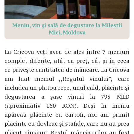
Meniu, vin și sală de degustare la Milestii
Mici, Moldova
La Cricova veți avea de ales între 7 meniuri
complet diferite, atât ca preț, cât și în ceea
ce privește cantitatea de mâncare. La Cricova
am luat meniul ,,Regatul vinului”, care
includea un platou rece, unul cald, plăcinte și
degustarea a șase vinuri la 795 MLD
(aproximativ 160 RON). Deși în meniu
apăreau plăcinte cu cartofi, noi am primit
plăcinte cu dovleac și stafide, care nu au prea
plăcut nimănui. Restul mâncărurilor au fost