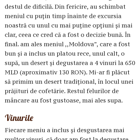
destul de dificilă. Din fericire, au schimbat
meniul cu puțin timp înainte de excursia
noastră cu unul cu mai puține opțiuni și mai
clar, ceea ce cred că a fost o decizie bună. În
final. am ales meniul ,,Moldova”, care a fost
bun și a inclus un platou rece, unul calt, o
supă, un desert și degustarea a 4 vinuri la 650
MLD (aproximativ 130 RON). Mi-ar fi plăcut
să primim un desert tradițional, în locul unei
prăjituri de cofetărie. Restul felurilor de
mâncare au fost gustoase, mai ales supa.
Vinurile
Fiecare meniu a inclus și desgustarea mai
multor vinuri, că doar am fost la degustare,