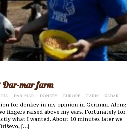
at Dar-mar farm
TIA
DAR-MAR
DONKEY
EUROPE
FARM
ZADAR
tion for donkey in my opinion in German. Along
two fingers raised above my ears. Fortunately for
ctly what I wanted. About 10 minutes later we
Briševo, […]