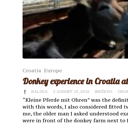
Croatia
Europe
Donkey experience in Croatia 
RALUCA
AUGUST 15, 2016
BRIŠEVO
CROA
“Kleine Pferde mit Ohren” was the defini
with this words, I also considered fitted 
me, the older man I asked understood exa
were in front of the donkey farm next to 