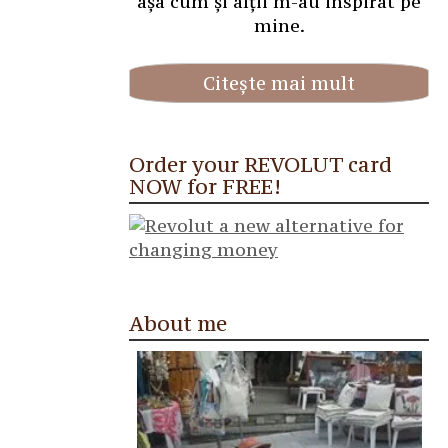
așa cum și alții m-au inspirat pe
mine.
Citește mai mult
Order your REVOLUT card
NOW for FREE!
About me