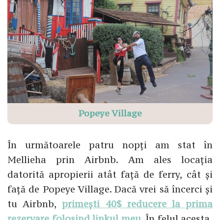
Popeye Village
În următoarele patru nopți am stat în
Mellieha prin Airbnb. Am ales locația
datorită apropierii atât față de ferry, cât și
față de Popeye Village. Dacă vrei să încerci și
tu Airbnb,
primești 40$ reducere la prima
rezervare folosind linkul meu
. În felul acesta,