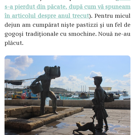
s-a pierdut din păcate, după cum vă spuneam
în articolul despre anul trecut
). Pentru micul
dejun am cumpărat niște pastizzi și un fel de
gogoși tradiționale cu smochine. Nouă ne-au
plăcut.