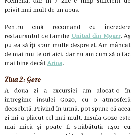
Mellieha, dar în 7 zile e timp suficient de
privit mai mult de un apus.
Pentru cină recomand cu încredere
restaurantul de familie
United din Mgarr
. Aș
putea să îți spun multe despre el. Am mâncat
de mai multe ori aici, dar nu am cum să o fac
mai bine decât
Arina
.
Ziua 2: Gozo
A doua zi a excursiei am alocat-o în
întregime insulei Gozo, cu o atmosferă
deosebită. Privind în urmă, pot spune că acea
zi mi-a plăcut cel mai mult. Insula Gozo este
mai mică și poate fi străbătută ușor cu