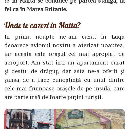
!!! În Malta se conduce pe partea stângă, la
fel ca în Marea Britanie.
Unde te cazezi în Malta?
În prima noapte ne-am cazat în Luqa
deoarece avionul nostru a aterizat noaptea,
iar acesta este orașul cel mai apropiat de
aeroport. Am stat într-un apartament curat
și destul de drăguț, dar asta ne-a oferit și
șansa de a face cunoștință cu unul dintre
cele mai frumoase orășele de pe insulă, care
are parte însă de foarte puțini turiști.