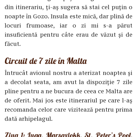
din itinerariu, ți-aș sugera să stai cel puțin o
noapte în Gozo. Insula este mică, dar plină de
locuri frumoase, iar o zi mi s-a părut
insuficientă pentru câte erau de văzut și de
făcut.
Circuit de 7 zile în Malta
Întrucât avionul nostru a aterizat noaptea și
a decolat seata, am avut la dispoziție 7 zile
pline pentru a ne bucura de ceea ce Malta are
de oferit. Mai jos este itinerariul pe care l-aș
recomanda celor care vizitează pentru prima
dată arhipelagul.
Ziua 1: Luqa, Marsaxlokk, St. Peter’s Pool,