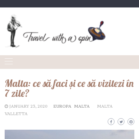
Skip
to
content
Malta: ce să faci și ce să vizitezi în
7 zile?
JANUARY 23, 2020
EUROPA
MALTA
MALTA
VALLETTA