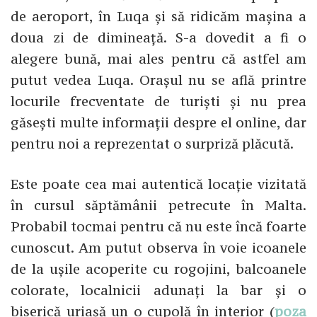
de aeroport, în Luqa și să ridicăm mașina a
doua zi de dimineață. S-a dovedit a fi o
alegere bună, mai ales pentru că astfel am
putut vedea Luqa. Orașul nu se află printre
locurile frecventate de turiști și nu prea
găsești multe informații despre el online, dar
pentru noi a reprezentat o surpriză plăcută.
Este poate cea mai autentică locație vizitată
în cursul săptămânii petrecute în Malta.
Probabil tocmai pentru că nu este încă foarte
cunoscut. Am putut observa în voie icoanele
de la ușile acoperite cu rogojini, balcoanele
colorate, localnicii adunați la bar și o
biserică uriașă un o cupolă în interior (
poza