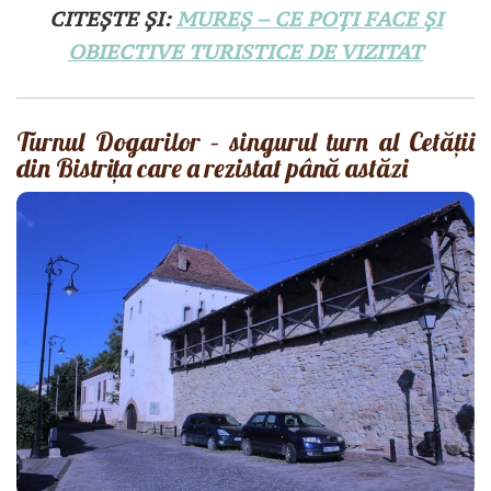
CITEȘTE ȘI:
MUREȘ – CE POȚI FACE ȘI
OBIECTIVE TURISTICE DE VIZITAT
Turnul Dogarilor – singurul turn al Cetății
din Bistrița care a rezistat până astăzi