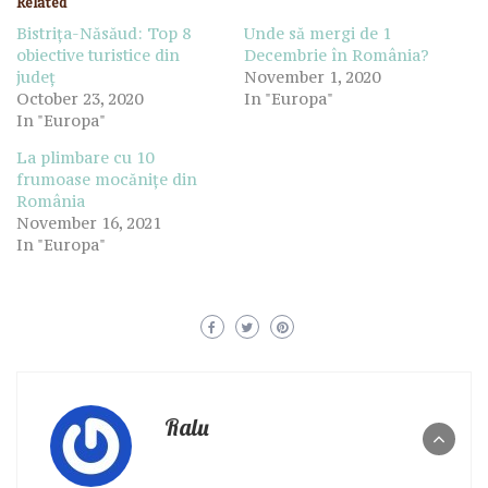
Related
Bistrița-Năsăud: Top 8
Unde să mergi de 1
obiective turistice din
Decembrie în România?
județ
November 1, 2020
October 23, 2020
In "Europa"
In "Europa"
La plimbare cu 10
frumoase mocănițe din
România
November 16, 2021
In "Europa"
Ralu