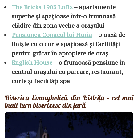
The Bricks 1903 Lofts
– apartamente
superbe și spațioase într-o frumoasă
clădire din zona veche a orașului
Pensiunea Conacul lui Horia
– o oază de
liniște cu o curte spațioasă și facilități
pentru grătar în apropiere de oraș
English House
– o frumoasă pensiune în
centrul orașului cu parcare, restaurant,
curte și facilități spa
Biserica Evanghelică din Bistrița – cel mai
înalt turn bisericesc din țară