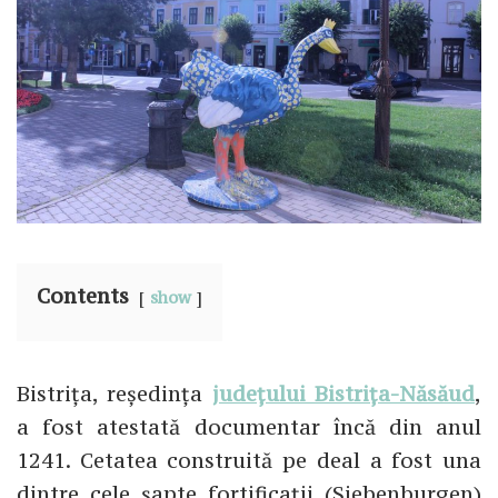
Contents
show
Bistrița, reședința
județului Bistrița-Năsăud
,
a fost atestată documentar încă din anul
1241. Cetatea construită pe deal a fost una
dintre cele șapte fortificații (Siebenburgen)