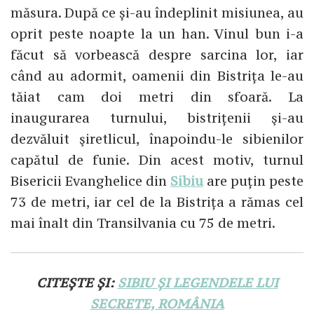
măsura. După ce și-au îndeplinit misiunea, au
oprit peste noapte la un han. Vinul bun i-a
făcut să vorbească despre sarcina lor, iar
când au adormit, oamenii din Bistrița le-au
tăiat cam doi metri din sfoară. La
inaugurarea turnului, bistrițenii şi-au
dezvăluit şiretlicul, înapoindu-le sibienilor
capătul de funie. Din acest motiv, turnul
Bisericii Evanghelice din
Sibiu
are puțin peste
73 de metri, iar cel de la Bistrița a rămas cel
mai înalt din Transilvania cu 75 de metri.
CITEȘTE ȘI:
SIBIU ȘI LEGENDELE LUI
SECRETE, ROMÂNIA