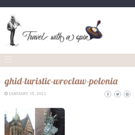
Skip
to
content
ghid-turistic-wroclaw-polonia
JANUARY 15, 2021