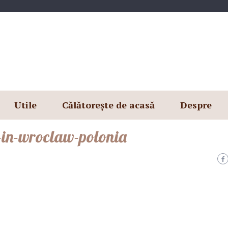
Utile
Călătorește de acasă
Despre
ce-in-wroclaw-polonia