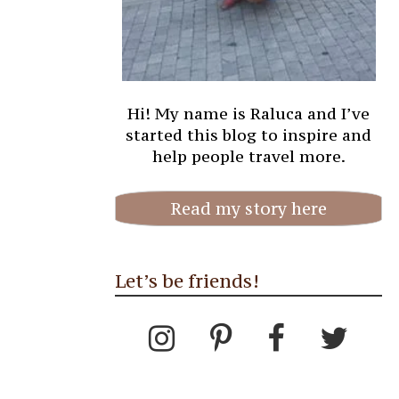
Hi! My name is Raluca and I’ve
started this blog to inspire and
help people travel more.
Read my story here
Let’s be friends!