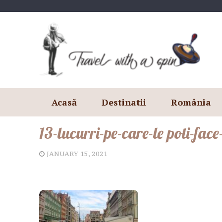
Skip
to
content
Acasă
Destinatii
România
13-lucurri-pe-care-le poti-fa
JANUARY 15, 2021