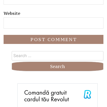
Website
Search
for: