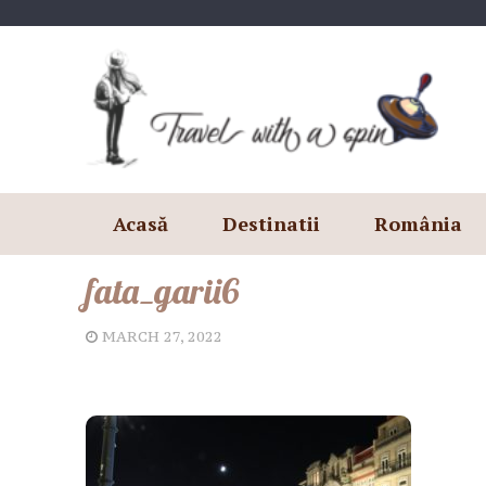
Skip
to
content
Acasă
Destinatii
România
fata_garii6
MARCH 27, 2022