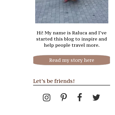
Hi! My name is Raluca and I’ve
started this blog to inspire and
help people travel more.
Read my story here
Let’s be friends!