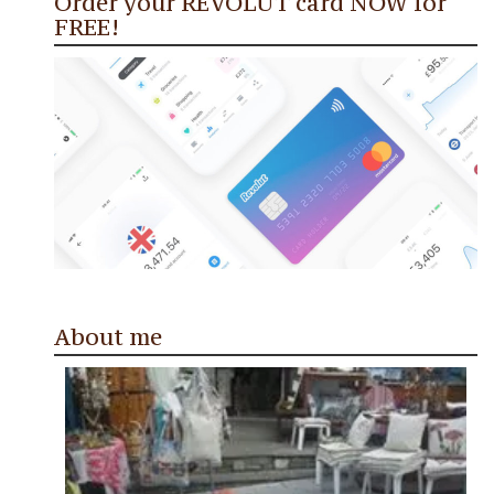
Order your REVOLUT card NOW for
FREE!
About me