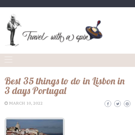
Skip
to
content
Best 35 things to do in Lisbon in
3 days Portugal
MARCH 10, 2022