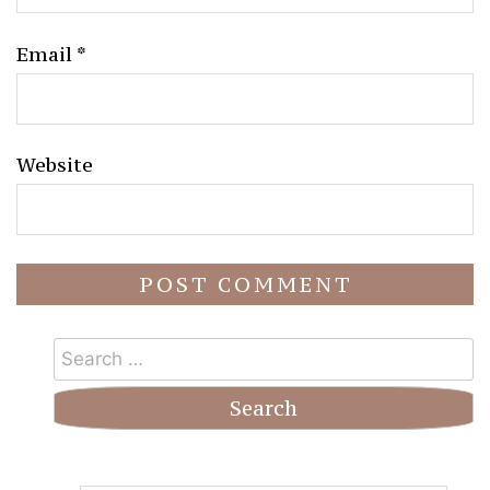
Email
*
Website
Search
for: