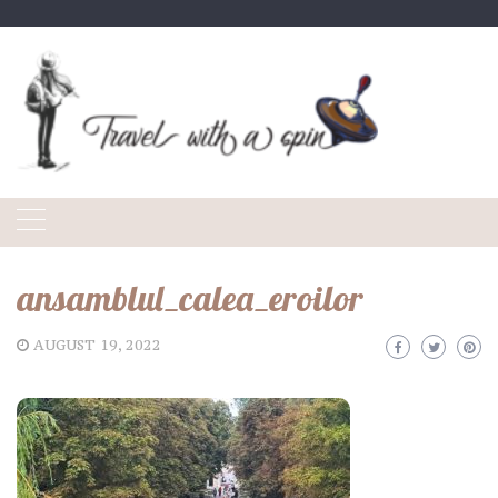
Skip
to
content
ansamblul_calea_eroilor
AUGUST 19, 2022