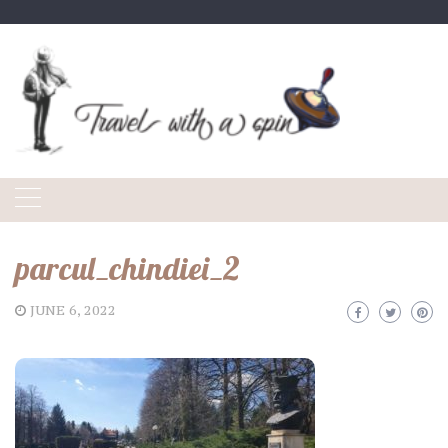
Skip
to
content
parcul_chindiei_2
JUNE 6, 2022