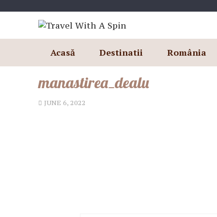
Skip
to
content
Acasă
Destinatii
România
manastirea_dealu
JUNE 6, 2022