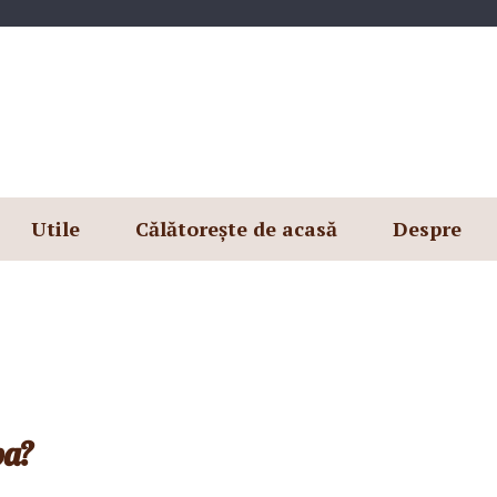
Utile
Călătorește de acasă
Despre
ba?