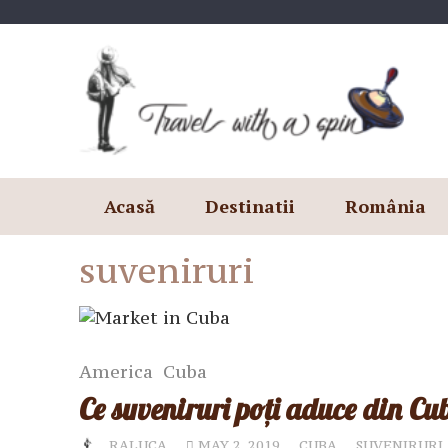
Skip
to
content
Acasă
Destinatii
România
suveniruri
America
Cuba
Ce suveniruri poți aduce din Cu
RALUCA
MAY 2, 2019
CUBA
SUVENIRURI