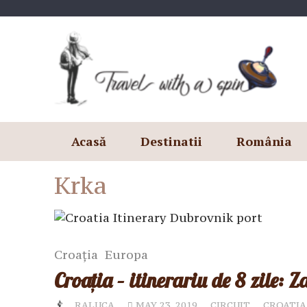
Skip
to
content
Acasă
Destinatii
România
Krka
Croația
Europa
Croația – itinerariu de 8 zile: 
RALUCA
MAY 23, 2019
CIRCUIT
CROATIA