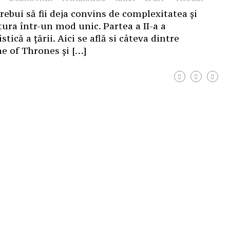
trebui să fii deja convins de complexitatea și
ura într-un mod unic. Partea a II-a a
tică a țării. Aici se află si câteva dintre
me of Thrones și […]