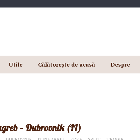
Utile
Călătorește de acasă
Despre
Zagreb – Dubrovnik (II)
DUBROVNIK
ITINERARIU
KRKA
SPLIT
TROGIR