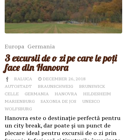
Europa
Germania
3 excursii de o zi pe care le poți
face din Hanovra
RALUCA
DECEMBER 26, 2018
AUTOSTADT
BRAUNSCHWEIG
BRUNSWICK
CELLE
GERMANIA
HANOVRA
HILDESHEIM
MARIENBURG
SAXONIA DE JOS
UNESCO
WOLFSBURG
Hanovra este o destinație perfectă pentru
un city break, dar poate și un punct de
plecare ideal pentru excursii de o zi prin