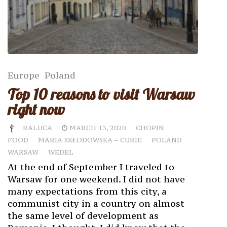
Europe
Poland
Top 10 reasons to visit Warsaw
right now
RALUCA
MARCH 13, 2020
CHOPIN
FOOD
MARIA SKŁODOWSKA – CURIE
POLAND
WARSAW
WEDEL
At the end of September I traveled to
Warsaw for one weekend. I did not have
many expectations from this city, a
communist city in a country on almost
the same level of development as