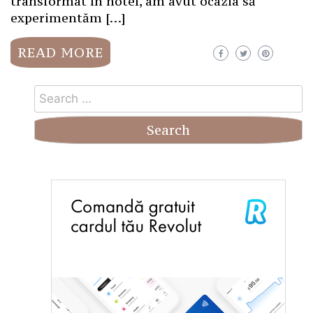
transformat în hotel, am avut ocazia să
experimentăm […]
READ MORE
Search
for: