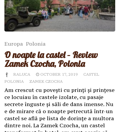
Europa
Polonia
O noapte la castel – Review
Zamek Czocha, Polonia
RALUCA
OCTOBER 17, 2019
CASTEL
POLONIA
ZAMEK CZOCHA
Am crescut cu povești cu prinți și prințese
ce locuiau în castele izolate, cu pasaje
secrete înguste și săli de dans imense. Nu
e de mirare că o noapte petrecută într-un
castel se află pe lista de dorințe a multora
dintre noi. La Zamek Czocha, un castel