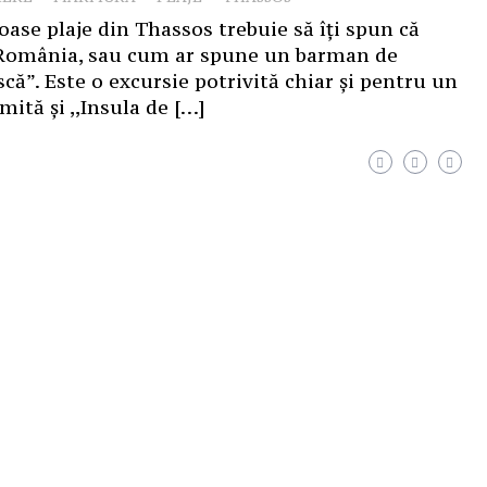
oase plaje din Thassos trebuie să îți spun că
e România, sau cum ar spune un barman de
ă”. Este o excursie potrivită chiar și pentru un
tă și ,,Insula de […]