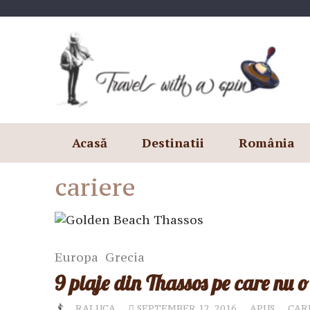
Skip
to
content
Acasă
Destinatii
România
cariere
Europa
Grecia
9 plaje din Thassos pe care nu o 
RALUCA
SEPTEMBER 12, 2016
APUS
CAR