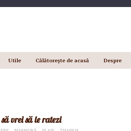
Utile
Călătorește de acasă
Despre
să vrei să le ratezi
IERE
MARMURĂ
PLAJE
THASSOS