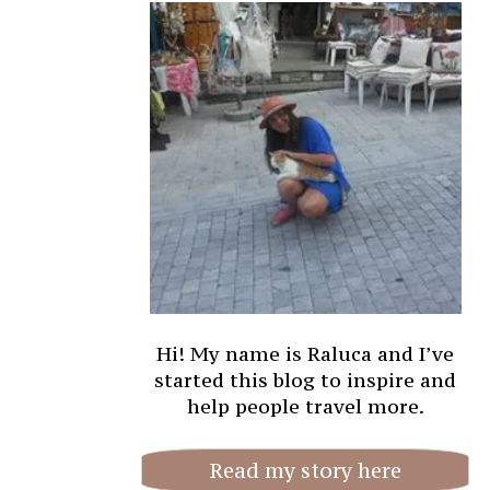
Hi! My name is Raluca and I’ve
started this blog to inspire and
help people travel more.
Read my story here