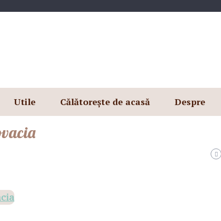
Utile
Călătorește de acasă
Despre
ovacia