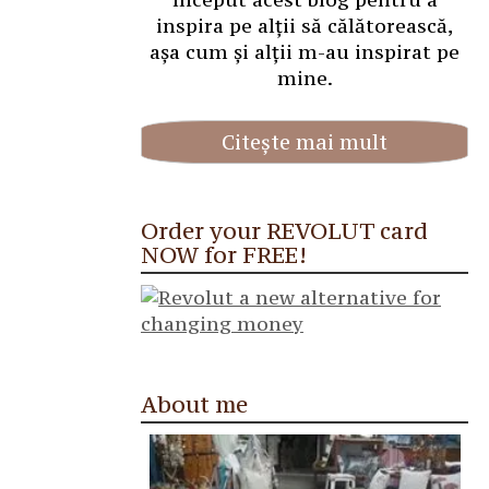
inspira pe alții să călătorească,
așa cum și alții m-au inspirat pe
mine.
Citește mai mult
Order your REVOLUT card
NOW for FREE!
About me