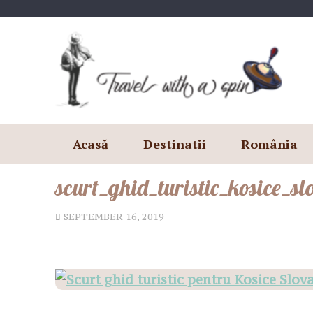
Skip
to
content
Acasă
Destinatii
România
scurt_ghid_turistic_kosice_sl
SEPTEMBER 16, 2019