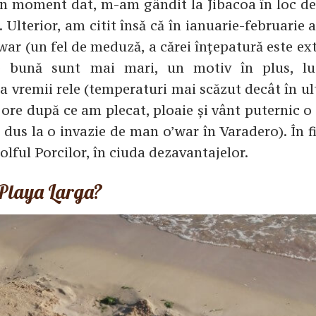
un moment dat, m-am gândit la Jibacoa în loc de
Ulterior, am citit însă că în ianuarie-februarie 
war (un fel de meduză, a cărei înțepatură este e
me bună sunt mai mari, un motiv în plus, l
a vremii rele (temperaturi mai scăzut decât în ul
 ore după ce am plecat, ploaie și vânt puternic 
a dus la o invazie de man o’war în Varadero). În 
olful Porcilor, în ciuda dezavantajelor.
 Playa Larga?