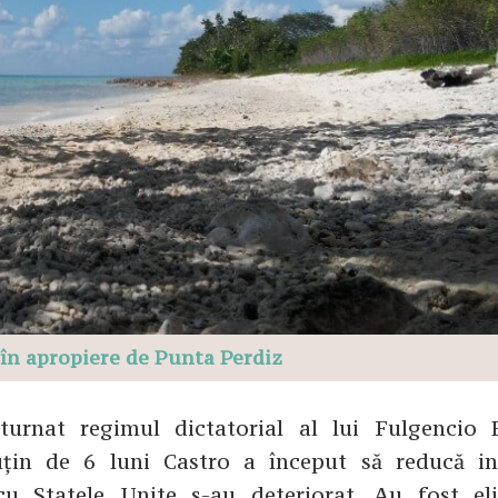
 în apropiere de Punta Perdiz
turnat regimul dictatorial al lui Fulgencio B
uțin de 6 luni Castro a început să reducă in
 cu Statele Unite s-au deteriorat. Au fost el