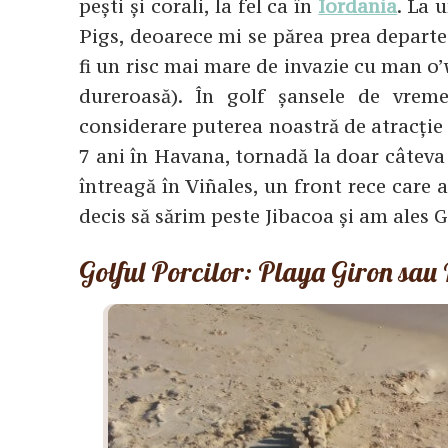
pești și corali, la fel ca în
Iordania
. La 
Pigs, deoarece mi se părea prea departe. 
fi un risc mai mare de invazie cu man o’
dureroasă). În golf șansele de vre
considerare puterea noastră de atracție 
7 ani în Havana, tornadă la doar câteva
întreagă în Viñales, un front rece care 
decis să sărim peste Jibacoa și am ales G
Golful Porcilor: Playa Giron sau