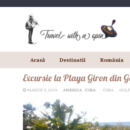
Skip
to
content
Acasă
Destinatii
România
Excursie la Playa Giron din G
MARCH 3, 2019
AMERICA
CUBA
CUBA
GOLF