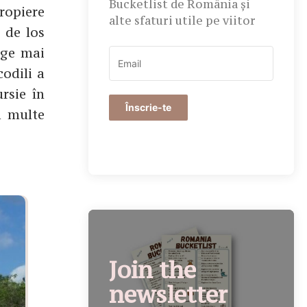
Bucketlist de România și
propiere
alte sfaturi utile pe viitor
 de los
nge mai
odili a
rsie în
Înscrie-te
a multe
Join the
newsletter