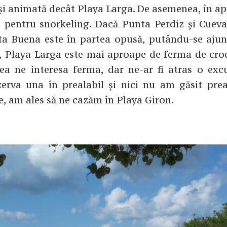
 și animată decât Playa Larga. De asemenea, în a
 pentru snorkeling. Dacă Punta Perdiz și Cueva
leta Buena este în partea opusă, putându-se aju
e, Playa Larga este mai aproape de ferma de croc
ea ne interesa ferma, dar ne-ar fi atras o excu
erva una în prealabil și nici nu am găsit pre
se, am ales să ne cazăm în Playa Giron.