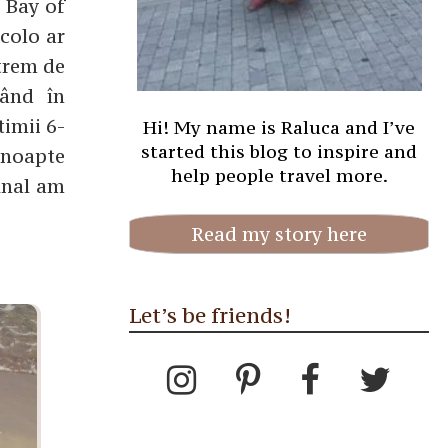
 Bay of
acolo ar
xtrem de
uând în
timii 6-
Hi! My name is Raluca and I’ve
started this blog to inspire and
o noapte
help people travel more.
final am
Read my story here
Let’s be friends!