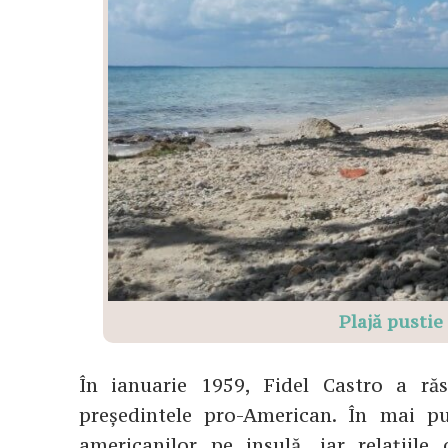
Plajă pustie
În ianuarie 1959, Fidel Castro a răs
președintele pro-American. În mai p
americanilor pe insulă, iar relațiile