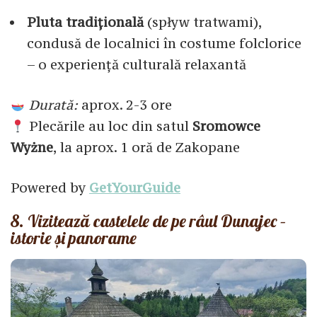
Pluta tradițională
(spływ tratwami),
condusă de localnici în costume folclorice
– o experiență culturală relaxantă
Durată:
aprox. 2-3 ore
Plecările au loc din satul
Sromowce
Wyżne
, la aprox. 1 oră de Zakopane
Powered by
GetYourGuide
8. Vizitează castelele de pe râul Dunajec –
istorie și panorame