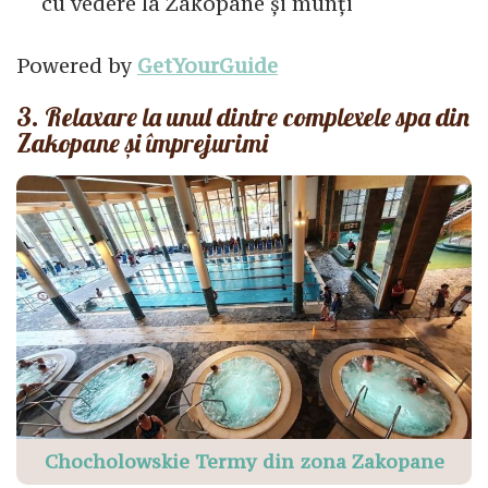
cu vedere la Zakopane și munți
Powered by
GetYourGuide
3. Relaxare la unul dintre complexele spa din
Zakopane și împrejurimi
Chocholowskie Termy din zona Zakopane