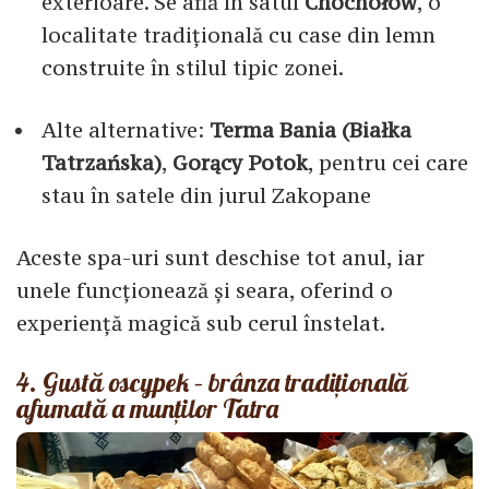
exterioare. Se află în satul
Chochołów
, o
localitate tradițională cu case din lemn
construite în stilul tipic zonei.
Alte alternative:
Terma Bania (Białka
Tatrzańska)
,
Gorący Potok
, pentru cei care
stau în satele din jurul Zakopane
Aceste spa-uri sunt deschise tot anul, iar
unele funcționează și seara, oferind o
experiență magică sub cerul înstelat.
4. Gustă oscypek – brânza tradițională
afumată a munților Tatra