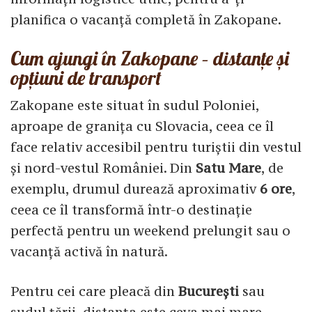
planifica o vacanță completă în Zakopane.
Cum ajungi în Zakopane – distanțe și
opțiuni de transport
Zakopane este situat în sudul Poloniei,
aproape de granița cu Slovacia, ceea ce îl
face relativ accesibil pentru turiștii din vestul
și nord-vestul României. Din
Satu Mare
, de
exemplu, drumul durează aproximativ
6 ore
,
ceea ce îl transformă într-o destinație
perfectă pentru un weekend prelungit sau o
vacanță activă în natură.
Pentru cei care pleacă din
București
sau
sudul țării, distanța este ceva mai mare,