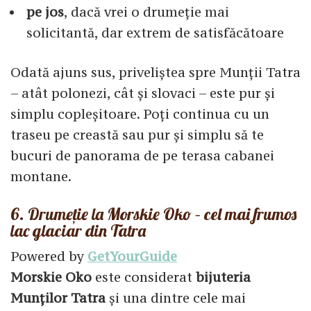
pe jos
, dacă vrei o drumeție mai
solicitantă, dar extrem de satisfăcătoare
Odată ajuns sus, priveliștea spre Munții Tatra
– atât polonezi, cât și slovaci – este pur și
simplu copleșitoare. Poți continua cu un
traseu pe creastă sau pur și simplu să te
bucuri de panorama de pe terasa cabanei
montane.
6. Drumeție la Morskie Oko – cel mai frumos
lac glaciar din Tatra
Powered by
GetYourGuide
Morskie Oko
este considerat
bijuteria
Munților Tatra
și una dintre cele mai