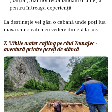
(parțial), dar noi recomandăm drumeția
pentru întreaga experiență
La destinație vei găsi o cabană unde poți lua
masa sau o cafea cu vedere directă la lac.
7. White water rafting pe râul Dunajec –
aventură printre pereți de stâncă