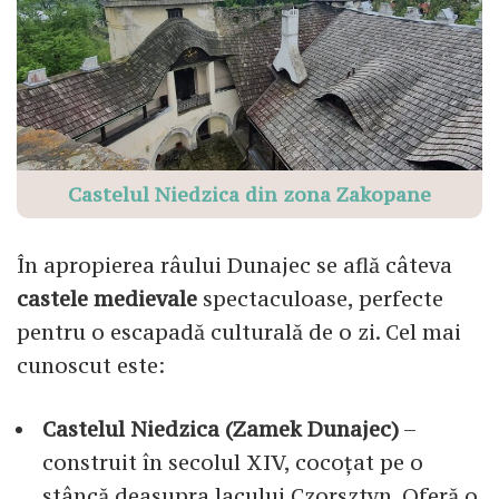
Castelul Niedzica din zona Zakopane
În apropierea râului Dunajec se află câteva
castele medievale
spectaculoase, perfecte
pentru o escapadă culturală de o zi. Cel mai
cunoscut este:
Castelul Niedzica (Zamek Dunajec)
–
construit în secolul XIV, cocoțat pe o
stâncă deasupra lacului Czorsztyn. Oferă o