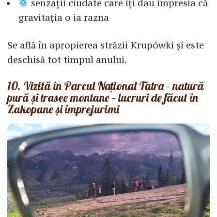
senzații ciudate care îți dau impresia că
gravitația o ia razna
Se află în apropierea străzii Krupówki și este
deschisă tot timpul anului.
10. Vizită în Parcul Național Tatra – natură
pură și trasee montane – lucruri de făcut în
Zakopane și împrejurimi