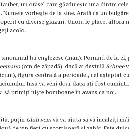
Tauber, un orăsel care găzduiește una dintre cel
 Numele vorbește de la sine. Arată ca un bulgăre
operit cu diverse glazuri. Unora le place, altora 
geți acolo.
sinonimul lui englezesc (man). Pornind de la el, 
neemann
(om de zăpadă), dacă ai destulă
Schnee
v
iun), figura centrală a perioadei, cel așteptat c
ăciunului. Însă va veni doar dacă ați fost cuminți
 și să primiți niște bomboane în avans ca noi.
vită, puțin
Glühwein
vă va ajuta să vă încălziți mâi
ă de vin fiert cu scorțișoară și zahăr. Este dulce