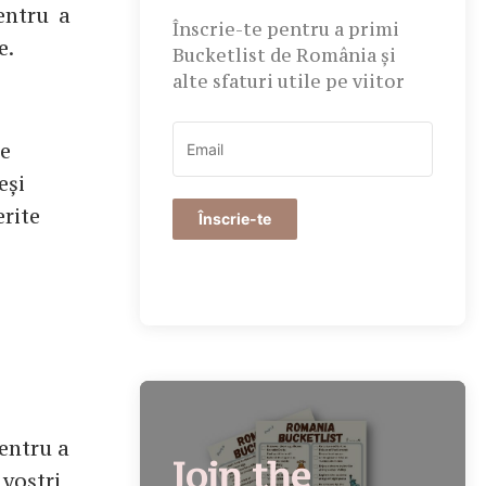
pentru a
Înscrie-te pentru a primi
e.
Bucketlist de România și
alte sfaturi utile pe viitor
re
eși
erite
Înscrie-te
entru a
Join the
 voștri