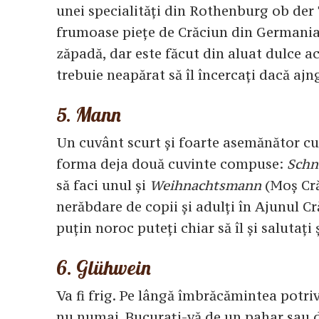
unei specialități din Rothenburg ob der 
frumoase piețe de Crăciun din Germania.
zăpadă, dar este făcut din aluat dulce ac
trebuie neapărat să îl încercați dacă ajn
5. Mann
Un cuvânt scurt și foarte asemănător cu 
forma deja două cuvinte compuse:
Sch
să faci unul și
Weihnachtsmann
(Moș Crăc
nerăbdare de copii și adulți în Ajunul Cr
puțin noroc puteți chiar să îl și salutați
6. Glühwein
Va fi frig. Pe lângă îmbrăcămintea potri
nu numai. Bucurați-vă de un pahar sau dou