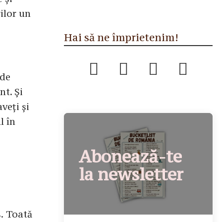
ilor un
Hai să ne împrietenim!
 de
nt. Și
veți și
l în
Abonează-te
la newsletter
s. Toată