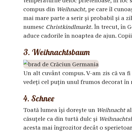
temperaturile deloc prietenoase, în loc 
compus din
Weihnacht
, pe care îl cunoa
mai mare parte a serir și probabil și a zi
numesc
Christkindlmarkt.
În trecut, în
aduce cadorile în noaptea de ajun. Copiii 
3. Weihnachtsbaum
Un alt cuvânt compus. V-am zis că va fi
vedeți cel puțin unul frumos decorat în 
4. Schnee
Toată lumea își dorește un
Weihnacht
al
căsuțele ca din turtă dulc și
Weihnacht
acesta mai îngrozitor decât o sperietoar