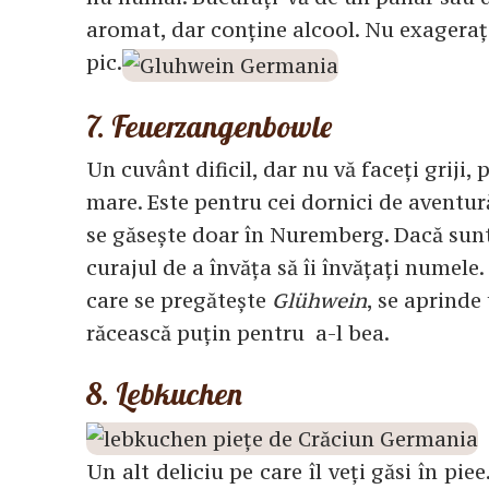
aromat, dar conține alcool. Nu exagerați 
pic.
7. Feuerzangenbowle
Un cuvânt dificil, dar nu vă faceți griji,
mare. Este pentru cei dornici de aventur
se găsește doar în Nuremberg. Dacă sunteți
curajul de a învăța să îi învățați numele. 
care se pregătește
Glühwein
, se aprinde
răcească puțin pentru a-l bea.
8. Lebkuchen
Un alt deliciu pe care îl veți găsi în pi