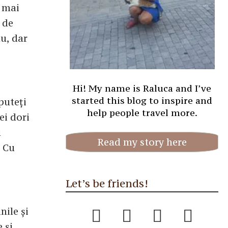
e mai
 de
nu, dar
Hi! My name is Raluca and I’ve
started this blog to inspire and
puteți
help people travel more.
ei dori
u
Read my story here
. Cu
Let’s be friends!
nile și
 și