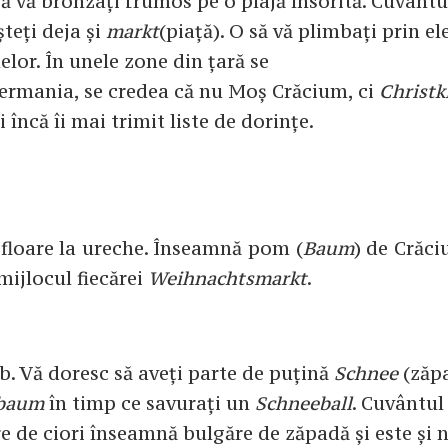
să vă bronzați frumos pe o plajă însorită. Cuvântu
șteți deja și
markt
(piață). O să vă plimbați prin el
lelor. În unele zone din țară se
 Germania, se credea că nu Moș Crăcium, ci
Christk
încă îi mai trimit liste de dorințe.
 floare la ureche. Înseamnă pom (
Baum
) de Crăci
mijlocul fiecărei
Weihnachtsmarkt
.
b. Vă doresc să aveți parte de puțină
Schnee
(zăp
sbaum
în timp ce savurați un
Schneeball
. Cuvântul
e de ciori înseamnă bulgăre de zăpadă și este și