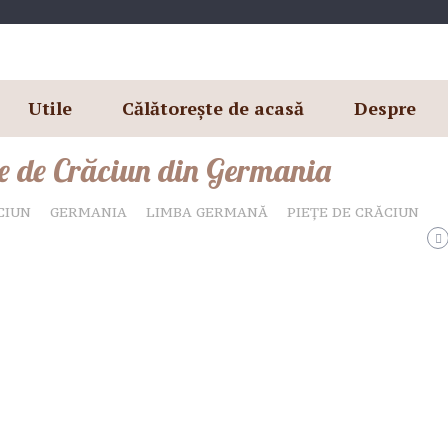
Utile
Călătorește de acasă
Despre
ele de Crăciun din Germania
CIUN
GERMANIA
LIMBA GERMANĂ
PIEȚE DE CRĂCIUN