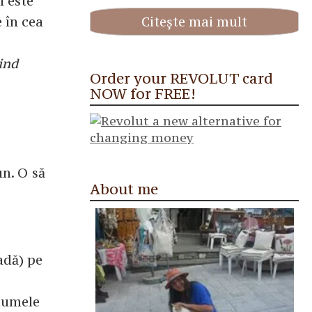
l este
Citește mai mult
e în cea
ind
Order your REVOLUT card
NOW for FREE!
un. O să
About me
adă) pe
 numele