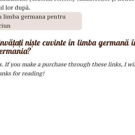
l lor după.
învățați niște cuvinte în limba germană î
 Germania?
s. If you make a purchase through these links, I wi
anks for reading!