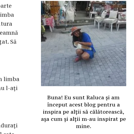
parte
 limba
ntura
nseamnă
țat. Să
în limba
u l-ați
Buna! Eu sunt Raluca și am
început acest blog pentru a
inspira pe alții să călătorească,
așa cum și alții m-au inspirat pe
ndurați
mine.