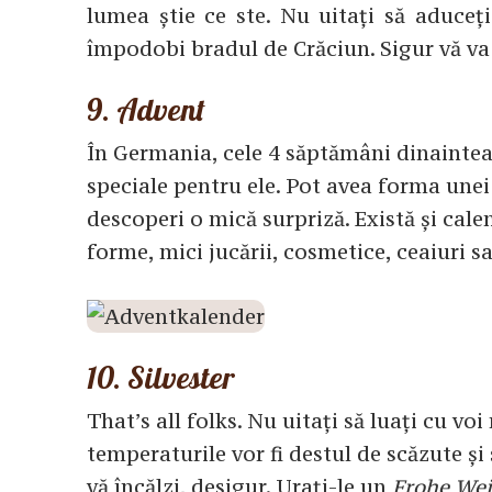
lumea știe ce ste. Nu uitați să aduceți
împodobi bradul de Crăciun. Sigur vă va
9. Advent
În Germania, cele 4 săptămâni dinaintea
speciale pentru ele. Pot avea forma unei c
descoperi o mică surpriză. Există și cale
forme, mici jucării, cosmetice, ceaiuri sa
10. Silvester
That’s all folks. Nu uitați să luați cu vo
temperaturile vor fi destul de scăzute și
vă încălzi, desigur. Urați-le un
Frohe We