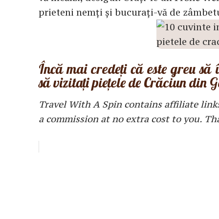
prieteni nemți și bucurați-vă de zâmbetu
Încă mai credeți că este greu să 
să vizitați piețele de Crăciun din
Travel With A Spin contains affiliate link
a commission at no extra cost to you. Th