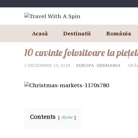
Skip
to
content
Acasă
Destinatii
România
10 cuvinte folositoare la pieț
DECEMBER 13, 2018
EUROPA
GERMANIA
CRĂ
Contents
show