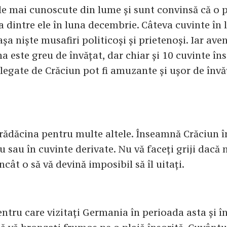
le mai cunoscute din lume și sunt convinsă că o 
va dintre ele în luna decembrie. Câteva cuvinte în
așa niște musafiri politicoși și prietenoși. Iar ave
 este greu de învățat, dar chiar și 10 cuvinte î
 legate de Crăciun pot fi amuzante și ușor de învă
 rădăcina pentru multe altele. Înseamnă Crăciun 
u sau în cuvinte derivate. Nu vă faceți griji dacă n
încât o să vă devină imposibil să îl uitați.
ntru care vizitați Germania în perioada asta și î