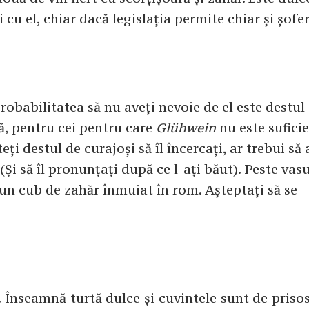
cu el, chiar dacă legislația permite chiar și șofer
 probabilitatea să nu aveți nevoie de el este destul
ă, pentru cei pentru care
Glühwein
nu este suficie
 destul de curajoși să îl încercați, ar trebui să a
(Și să îl pronunțați după ce l-ați băut). Peste vasu
 un cub de zahăr înmuiat în rom. Așteptați să se
ee. Înseamnă turtă dulce și cuvintele sunt de priso