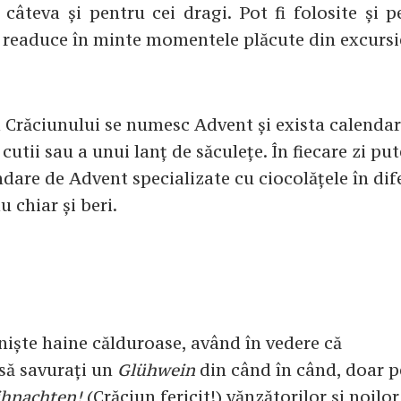
 câteva și pentru cei dragi. Pot fi folosite și 
 readuce în minte momentele plăcute din excursi
 Crăciunului se numesc Advent și exista calenda
utii sau a unui lanț de săculețe. În fiecare zi put
ndare de Advent specializate cu ciocolățele în dif
u chiar și beri.
i niște haine călduroase, având în vedere că
 să savurați un
Glühwein
din când în când, doar p
ihnachten!
(Crăciun fericit!) vănzătorilor și noilor