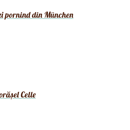
 zi pornind din München
orășel Celle