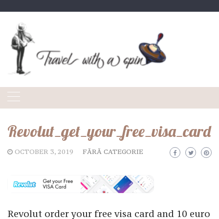
Skip
to
content
Revolut_get_your_free_visa_card
OCTOBER 3, 2019
FĂRĂ CATEGORIE
Revolut order your free visa card and 10 euro