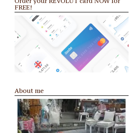
Order your REVOLUT card NOW for
FREE!
About me