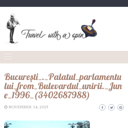
Skip
to
content
Bucureşti_._Palatul_parlamentu
lui_from_Bulevardul_unirii._Jun
e_1996_(3402687988)
NOVEMBER 14, 2025