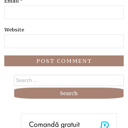
Email
*
Website
Search
for: