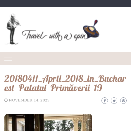
Skip
to
content
20180411_April_2018_in_Buchar
est_Palatul_Primăverii_19
NOVEMBER 14, 2025