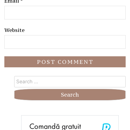
Email
*
Website
Search
for: