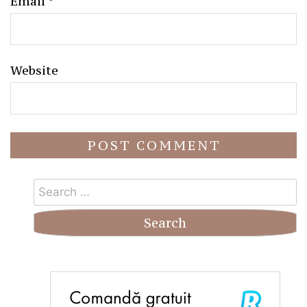
Email
*
Website
Search
for: