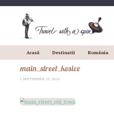
Skip
to
content
Acasă
Destinatii
România
main_street_kosice
SEPTEMBER 13, 2019