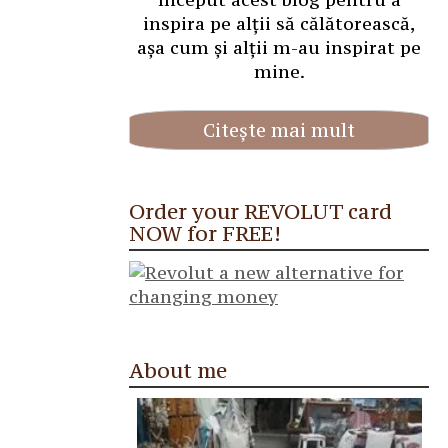
inspira pe alții să călătorească,
așa cum și alții m-au inspirat pe
mine.
Citește mai mult
Order your REVOLUT card
NOW for FREE!
About me