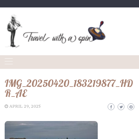
Skip
to
content
IMG_20250420_183219877_HD
R_AE
APRIL 29, 2025