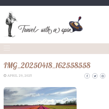
Skip
to
content
IMG_20250418_162558558
APRIL 29, 2025