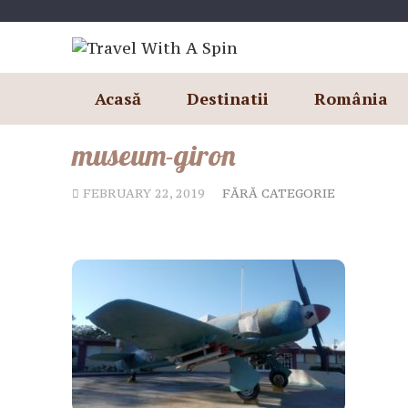
Skip
to
content
Acasă
Destinatii
România
museum-giron
FEBRUARY 22, 2019
FĂRĂ CATEGORIE