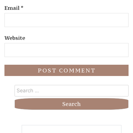
Email
*
Website
Search
for: