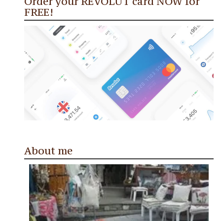
Order your REVOLUT card NOW for
FREE!
About me