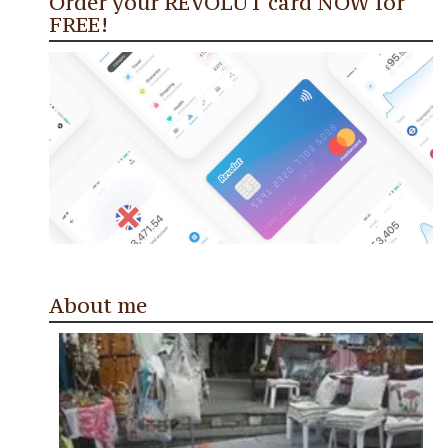
Order your REVOLUT card NOW for
FREE!
About me