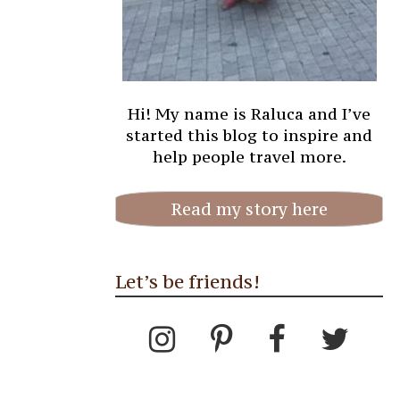
Hi! My name is Raluca and I’ve
started this blog to inspire and
help people travel more.
Read my story here
Let’s be friends!