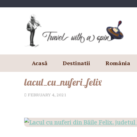
Skip
to
content
Acasă
Destinatii
România
lacul_cu_nuferi_felix
FEBRUARY 4, 2021