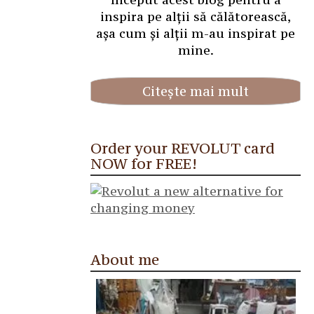
inspira pe alții să călătorească,
așa cum și alții m-au inspirat pe
mine.
Citește mai mult
Order your REVOLUT card
NOW for FREE!
About me