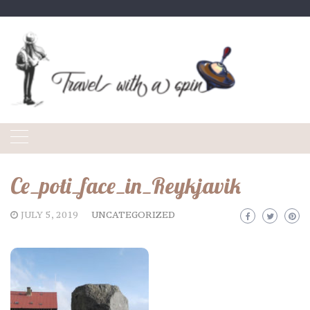
Skip
to
content
Ce_poti_face_in_Reykjavik
JULY 5, 2019
UNCATEGORIZED