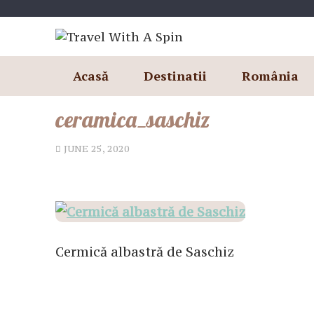
Skip
to
content
Acasă
Destinatii
România
ceramica_saschiz
JUNE 25, 2020
Cermică albastră de Saschiz