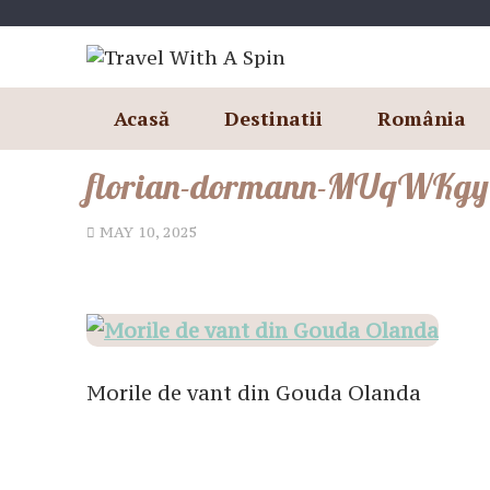
Skip
to
content
Acasă
Destinatii
România
florian-dormann-MUqWKgy
MAY 10, 2025
Morile de vant din Gouda Olanda