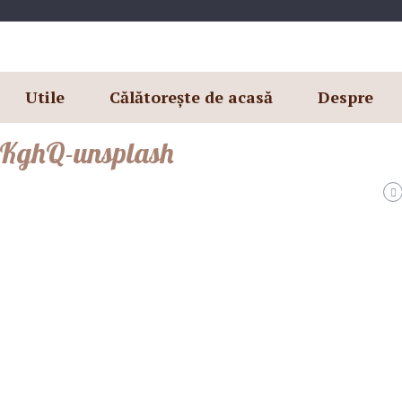
Utile
Călătorește de acasă
Despre
KghQ-unsplash