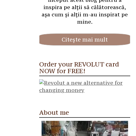
inspira pe alții să călătorească,
așa cum și alții m-au inspirat pe
mine.
Citește mai mult
Order your REVOLUT card
NOW for FREE!
About me