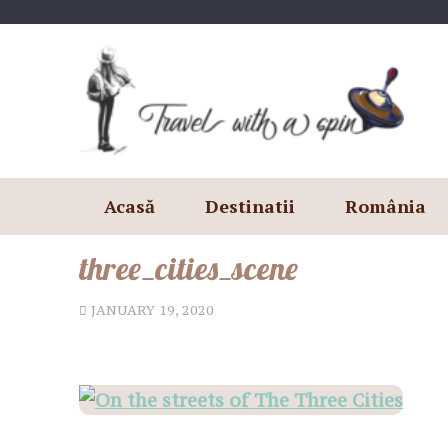
Skip
to
content
Acasă
Destinatii
România
three_cities_scene
JANUARY 19, 2020