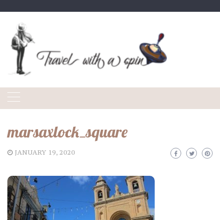
Skip
to
content
marsaxlock_square
JANUARY 19, 2020