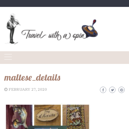
Skip
to
content
maltese_details
FEBRUARY 27, 2020