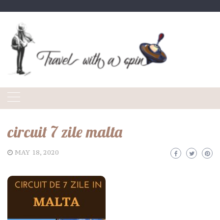
Skip
to
content
circuit 7 zile malta
MAY 18, 2020